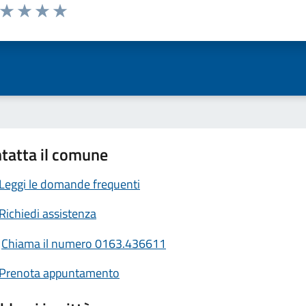
a da 1 a 5 stelle la pagina
ta 1 stelle su 5
Valuta 2 stelle su 5
Valuta 3 stelle su 5
Valuta 4 stelle su 5
Valuta 5 stelle su 5
tatta il comune
Leggi le domande frequenti
Richiedi assistenza
Chiama il numero 0163.436611
Prenota appuntamento