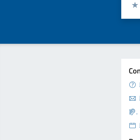
Valut
Valu
Con