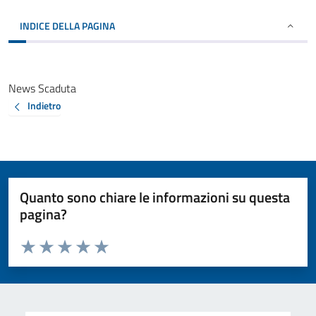
INDICE DELLA PAGINA
News Scaduta
Indietro
Quanto sono chiare le informazioni su questa
pagina?
Valuta da 1 a 5 stelle la pagina
Valuta 1 stelle su 5
Valuta 2 stelle su 5
Valuta 3 stelle su 5
Valuta 4 stelle su 5
Valuta 5 stelle su 5