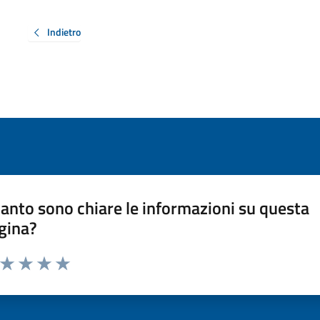
Indietro
anto sono chiare le informazioni su questa
gina?
a da 1 a 5 stelle la pagina
ta 1 stelle su 5
Valuta 2 stelle su 5
Valuta 3 stelle su 5
Valuta 4 stelle su 5
Valuta 5 stelle su 5