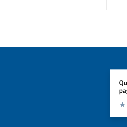
Qu
pa
Valut
Valu