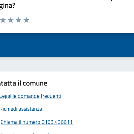
gina?
a da 1 a 5 stelle la pagina
ta 1 stelle su 5
Valuta 2 stelle su 5
Valuta 3 stelle su 5
Valuta 4 stelle su 5
Valuta 5 stelle su 5
tatta il comune
Leggi le domande frequenti
Richiedi assistenza
Chiama il numero 0163.436611