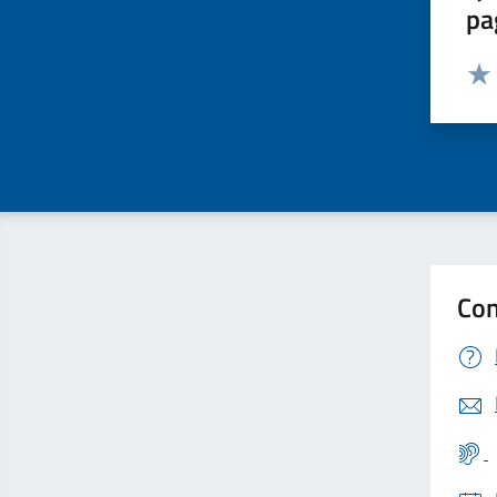
pa
Valut
Valu
Con