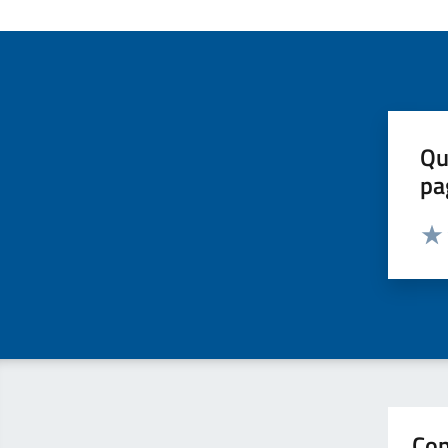
Qu
pa
Valut
Valu
Con