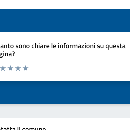
anto sono chiare le informazioni su questa
gina?
a da 1 a 5 stelle la pagina
ta 1 stelle su 5
Valuta 2 stelle su 5
Valuta 3 stelle su 5
Valuta 4 stelle su 5
Valuta 5 stelle su 5
tatta il comune