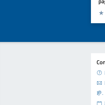
pa
Valut
Valu
Con