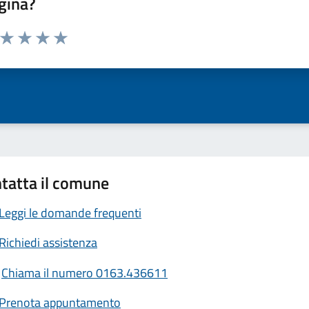
gina?
a da 1 a 5 stelle la pagina
ta 1 stelle su 5
Valuta 2 stelle su 5
Valuta 3 stelle su 5
Valuta 4 stelle su 5
Valuta 5 stelle su 5
tatta il comune
Leggi le domande frequenti
Richiedi assistenza
Chiama il numero 0163.436611
Prenota appuntamento