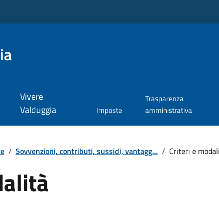
ia
Vivere
Trasparenza
Valduggia
Imposte
amministrativa
te
/
Sovvenzioni, contributi, sussidi, vantagg...
/
Criteri e modal
dalità