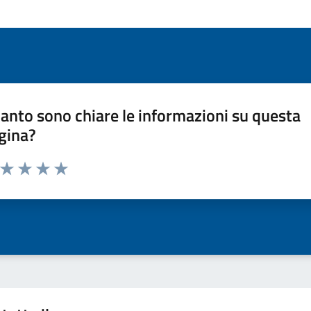
anto sono chiare le informazioni su questa
gina?
a da 1 a 5 stelle la pagina
ta 1 stelle su 5
Valuta 2 stelle su 5
Valuta 3 stelle su 5
Valuta 4 stelle su 5
Valuta 5 stelle su 5