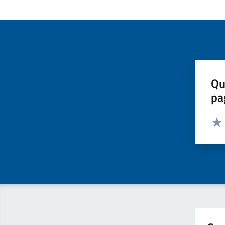
Qu
pa
Valut
Valu