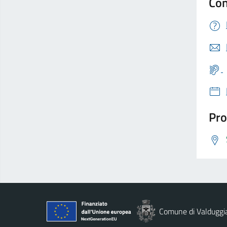
Con
Pro
Comune di Valduggi