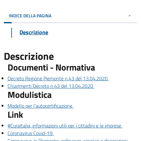
INDICE DELLA PAGINA
Descrizione
Descrizione
Documenti - Normativa
(Apre il link i
Decreto Regione Piemonte n.43 del 13.04.2020
(Apre il link in una nu
Chiarimenti Decreto n.43 del 13.04.2020
Modulistica
(Apre il link in una nuova scheda
Modello per l'autocertificazione
Link
(Apre il 
#CuraItalia, informazioni utili per i cittadini e le imprese
(Apre il link in una nuova scheda)
Coronavirus Covid-19
Coronavirus in Piemonte: ordinanze, circolari e disposizioni