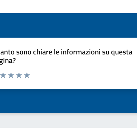
anto sono chiare le informazioni su questa
gina?
a da 1 a 5 stelle la pagina
ta 1 stelle su 5
Valuta 2 stelle su 5
Valuta 3 stelle su 5
Valuta 4 stelle su 5
Valuta 5 stelle su 5