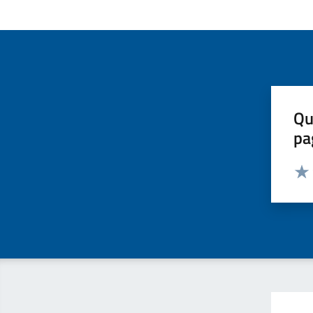
Qu
pa
Valut
Valu