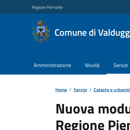
Regione Piemonte
Comune di Valdugg
Amministrazione
Novità
Servizi
Home
/
Servizi
/
Catasto e urbanis
Nuova moduli
Regione Pie