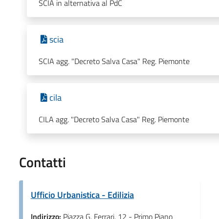
SCIA in alternativa al PdC
scia
SCIA agg. "Decreto Salva Casa" Reg. Piemonte
cila
CILA agg. "Decreto Salva Casa" Reg. Piemonte
Contatti
Ufficio Urbanistica - Edilizia
Indirizzo:
Piazza G. Ferrari, 12 - Primo Piano