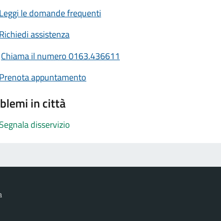
Leggi le domande frequenti
Richiedi assistenza
Chiama il numero 0163.436611
Prenota appuntamento
blemi in città
Segnala disservizio
a