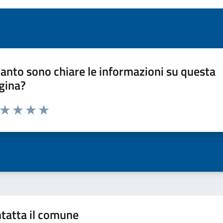
anto sono chiare le informazioni su questa
gina?
a da 1 a 5 stelle la pagina
ta 1 stelle su 5
Valuta 2 stelle su 5
Valuta 3 stelle su 5
Valuta 4 stelle su 5
Valuta 5 stelle su 5
tatta il comune