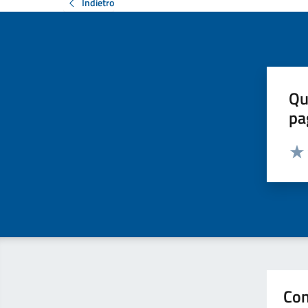
Indietro
Qu
pa
Valut
Valu
Con