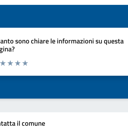
anto sono chiare le informazioni su questa
gina?
a da 1 a 5 stelle la pagina
ta 1 stelle su 5
Valuta 2 stelle su 5
Valuta 3 stelle su 5
Valuta 4 stelle su 5
Valuta 5 stelle su 5
tatta il comune