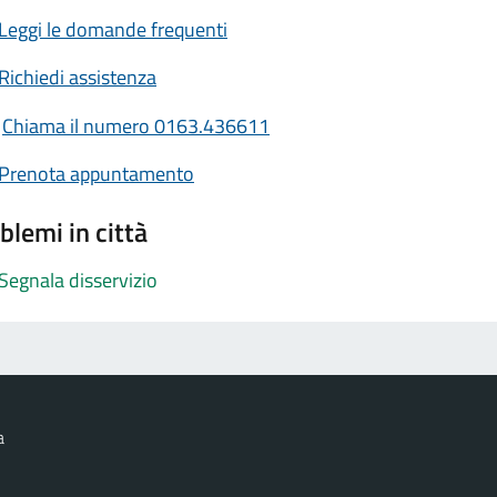
Leggi le domande frequenti
Richiedi assistenza
Chiama il numero 0163.436611
Prenota appuntamento
blemi in città
Segnala disservizio
a