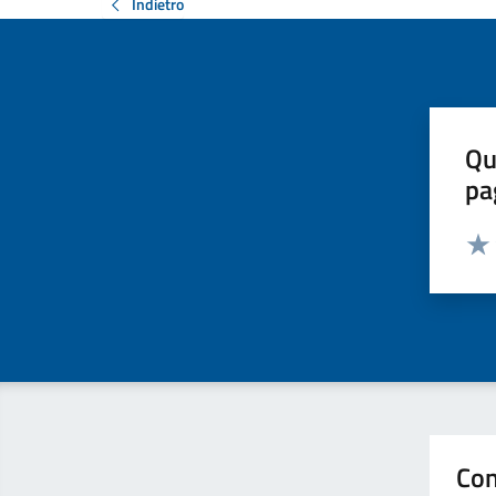
Indietro
Qu
pa
Valut
Valu
Con